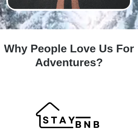
Why People Love Us For
Adventures?