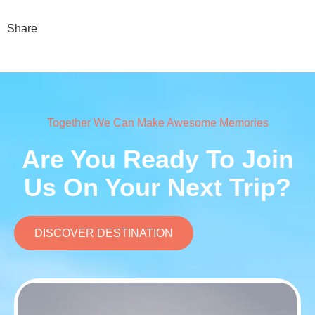
Share
Together We Can Make Awesome Memories
Are You Ready To Join
Us On Your Next Trip?
DISCOVER DESTINATION