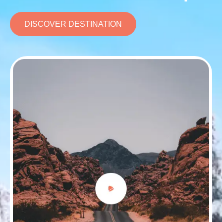
DISCOVER DESTINATION