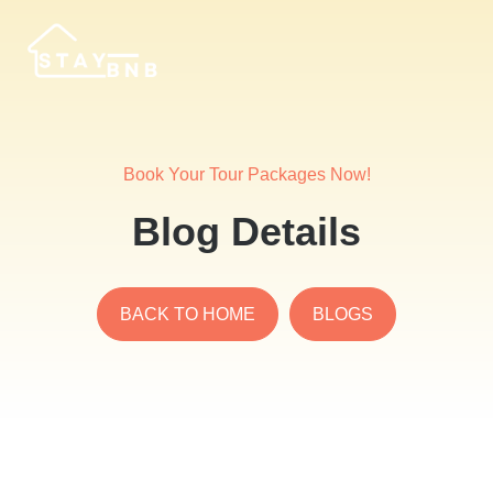
Book Your Tour Packages Now!
Blog Details
BACK TO HOME
BLOGS