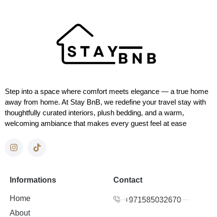
Step into a space where comfort meets elegance — a true home
away from home. At Stay BnB, we redefine your travel stay with
thoughtfully curated interiors, plush bedding, and a warm,
welcoming ambiance that makes every guest feel at ease
Informations
Contact
Home
+971585032670
About