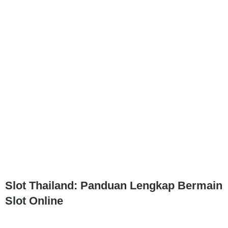
Slot Thailand: Panduan Lengkap Bermain
Slot Online