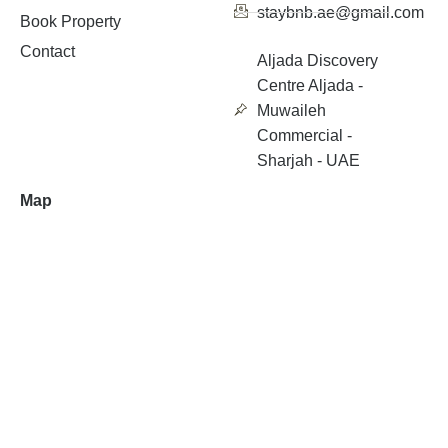
staybnb.ae@gmail.com
Book Property
Contact
Aljada Discovery
Centre Aljada -
Muwaileh
Commercial -
Sharjah - UAE
Map