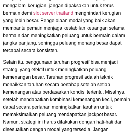
mengalami kerugian, jangan dipaksakan untuk terus
bermain demi
slot server thailand
menghindari kerugian
yang lebih besar. Pengelolaan modal yang baik akan
membantu pemain menjaga kestabilan keuangan selama
bermain dan meningkatkan peluang untuk bermain dalam
jangka panjang, sehingga peluang menang besar dapat
tercapai secara konsisten.
Selain itu, penggunaan taruhan progresif bisa menjadi
strategi yang efektif untuk meningkatkan peluang
kemenangan besar. Taruhan progresif adalah teknik
menaikkan taruhan secara bertahap setelah setiap
kemenangan atau berdasarkan kondisi tertentu. Misalnya,
setelah mendapatkan kombinasi kemenangan kecil, pemain
dapat secara perlahan meningkatkan taruhan untuk
memaksimalkan peluang mendapatkan jackpot besar.
Namun, strategi ini harus dilakukan dengan hati-hati dan
disesuaikan dengan modal yang tersedia. Jangan