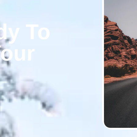
dy To
Your