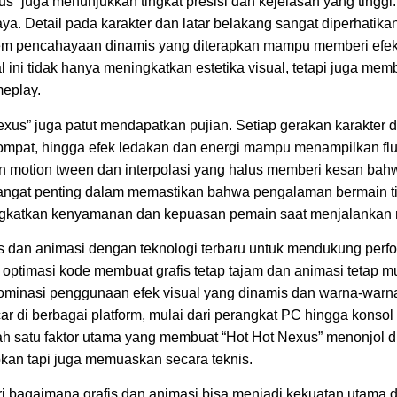
xus” juga menunjukkan tingkat presisi dan kejelasan yang tingg
aya. Detail pada karakter dan latar belakang sangat diperhatik
em pencahayaan dinamis yang diterapkan mampu memberi efek 
al ini tidak hanya meningkatkan estetika visual, tetapi juga 
meplay.
exus” juga patut mendapatkan pujian. Setiap gerakan karakter 
melompat, hingga efek ledakan dan energi mampu menampilkan f
n motion tween dan interpolasi yang halus memberi kesan bah
 sangat penting dalam memastikan bahwa pengalaman bermain t
ingkatkan kenyamanan dan kepuasan pemain saat menjalankan m
is dan animasi dengan teknologi terbaru untuk mendukung perfo
n optimasi kode membuat grafis tetap tajam dan animasi tetap 
Dominasi penggunaan efek visual yang dinamis dan warna-warn
ar di berbagai platform, mulai dari perangkat PC hingga konso
ah satu faktor utama yang membuat “Hot Hot Nexus” menonjol 
kan tapi juga memuaskan secara teknis.
ari bagaimana grafis dan animasi bisa menjadi kekuatan utam