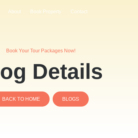
About
Book Property
Contact
Book Your Tour Packages Now!
og Details
BACK TO HOME
BLOGS