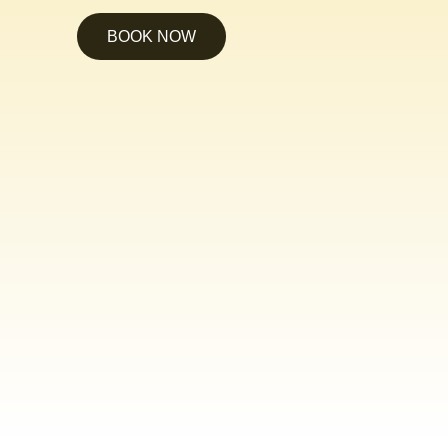
BOOK NOW