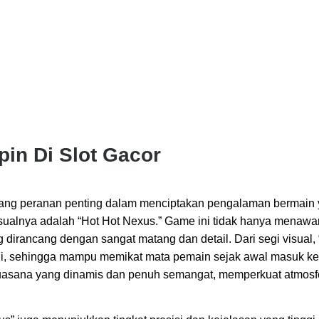
in Di Slot Gacor
ng peranan penting dalam menciptakan pengalaman bermain y
 visualnya adalah “Hot Hot Nexus.” Game ini tidak hanya menaw
g dirancang dengan sangat matang dan detail. Dari segi visua
rgi, sehingga mampu memikat mata pemain sejak awal masuk 
uasana yang dinamis dan penuh semangat, memperkuat atmosf