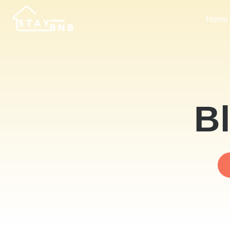
Home
Bl