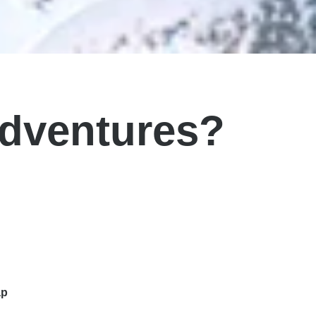
dventures?
ap